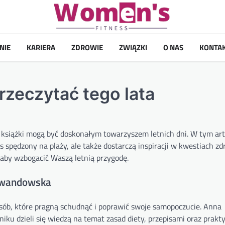
NIE
KARIERA
ZDROWIE
ZWIĄZKI
O NAS
KONTA
rzeczytać tego lata
 a książki mogą być doskonałym towarzyszem letnich dni. W tym ar
 spędzony na plaży, ale także dostarczą inspiracji w kwestiach zd
ł, aby wzbogacić Waszą letnią przygodę.
Lewandowska
sób, które pragną schudnąć i poprawić swoje samopoczucie. Anna
ku dzieli się wiedzą na temat zasad diety, przepisami oraz prakt