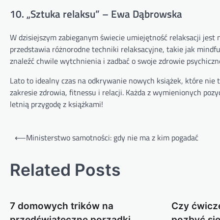
10. „Sztuka relaksu” – Ewa Dąbrowska
W dzisiejszym zabieganym świecie umiejętność relaksacji jest 
przedstawia różnorodne techniki relaksacyjne, takie jak mindf
znaleźć chwile wytchnienia i zadbać o swoje zdrowie psychiczn
Lato to idealny czas na odkrywanie nowych książek, które nie
zakresie zdrowia, fitnessu i relacji. Każda z wymienionych pozy
letnią przygodę z książkami!
Nawigacja
⟵
Ministerstwo samotności: gdy nie ma z kim pogadać
wpisu
Related Posts
7 domowych trików na
Czy ćwicz
przedświąteczne porządki
pozbyć się