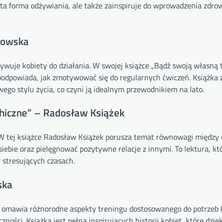
 ta forma odżywiania, ale także zainspiruje do wprowadzenia zdro
kowska
ywuje kobiety do działania. W swojej książce „Bądź swoją własną 
 podpowiada, jak zmotywować się do regularnych ćwiczeń. Książka 
ego stylu życia, co czyni ją idealnym przewodnikiem na lato.
ychiczne” – Radosław Książek
 W tej książce Radosław Książek porusza temat równowagi między 
iebie oraz pielęgnować pozytywne relacje z innymi. To lektura, k
 stresujących czasach.
ska
” omawia różnorodne aspekty treningu dostosowanego do potrzeb k
ości. Książka jest pełna inspirujących historii kobiet, które dzięk