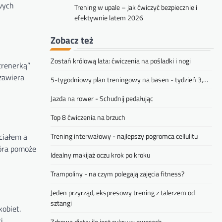
wych
Trening w upale – jak ćwiczyć bezpiecznie i
efektywnie latem 2026
Zobacz też
Zostań królową lata: ćwiczenia na pośladki i nogi
trenerką”
zawiera
5-tygodniowy plan treningowy na basen - tydzień 3,…
Jazda na rower - Schudnij pedałując
Top 8 ćwiczenia na brzuch
ciałem a
Trening interwałowy - najlepszy pogromca cellulitu
tóra pomoże
Idealny makijaż oczu krok po kroku
Trampoliny - na czym polegają zajęcia fitness?
Jeden przyrząd, ekspresowy trening z talerzem od
sztangi
obiet.
i
Zdrowa dieta: ile jest cukru w owocach