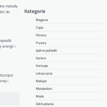
odne metody
Kategorie
zić do
Bieganie
Ciąża
Fitness
 sposób
Fryzury
 energii i
Jędrne pośladki
Kariera
Kontuzje
Lekcja życia
otyczące
knej i
Makijaż
Metabolizm
Moda
Odchudzanie