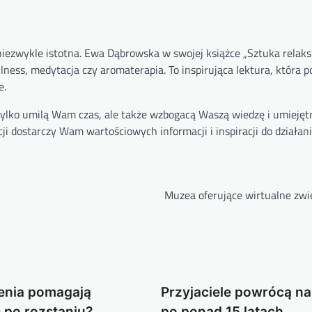
niezwykle istotna. Ewa Dąbrowska w swojej książce „Sztuka relaks
ulness, medytacja czy aromaterapia. To inspirująca lektura, któr
e.
 tylko umilą Wam czas, ale także wzbogacą Waszą wiedzę i umiejęt
cji dostarczy Wam wartościowych informacji i inspiracji do działani
Muzea oferujące wirtualne zwi
enia pomagają
Przyjaciele powrócą na
 po rozstaniu?
po ponad 15 latach