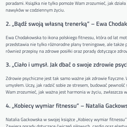
poradami. Książka nie tylko pomoże Wam zrozumieć, jak działa
nawyków w codziennym życiu.
2. „Bądź swoją własną trenerką” – Ewa Choda
Ewa Chodakowska to ikona polskiego fitnessu, która od lat mot
przedstawia nie tylko różnorodne plany treningowe, ale także
również przepisy na zdrowe posiłki oraz porady dotyczące zdrow
3. „Ciało i umysł. Jak dbać o swoje zdrowie ps
Zdrowie psychiczne jest tak samo ważne jak zdrowie fizyczne.
umysłem. Uczy, jak radzić sobie ze stresem, budować pewność s
Wam zrozumieć, jak ważna jest harmonia w życiu, zwłaszcza w
4. „Kobiecy wymiar fitnessu” – Natalia Gackow
Natalia Gackowska w swojej książce „Kobiecy wymiar fitnessu
Zawiera porady dotyczące ćwiczeń siłowych, cardio oraz elastyczn