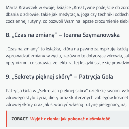
Marta Krawczyk w swojej książce „Kreatywne podejście do zdr
dbania o zdrowie, takie jak medytacja, joga czy techniki odde
codziennej rutyny, co pozwoli Wam na lepsze zrozumienie siebie
8. „Czas na zmiany” – Joanna Szymanowska
„Czas na zmiany” to książka, która na pewno zainspiruje każdą
wprowadzać zmiany w życiu, zarówno te dotyczące zdrowia, jak i 
optymizmu, co sprawia, że lektura tej książki staje się prawdz
9. „Sekrety pięknej skóry” – Patrycja Gola
Patrycja Gola w „Sekretach pięknej skóry” dzieli się swoimi w
zdrowego stylu życia, diety oraz skutecznych zabiegów kosmetyc
zdrowej skóry oraz jak stworzyć własną rutynę pielęgnacyjną.
ZOBACZ
Wyjdź z cienia: jak pokonać nieśmiałość