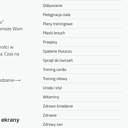
Odżywianie
Pielęgnacja ciała
u”
Plany treningowe
a pomoże Wam
Płaski brzuch
Przepisy
ności w
Spalanie tłuszczu
a. Czas na
Sprzęt do ćwiczeń
Trening cardio
Trening siłowy
edzanie
⟶
Uroda i styl
Witaminy
Zdrowe śniadanie
Zdrowie
 ekrany
Zdrowy sen