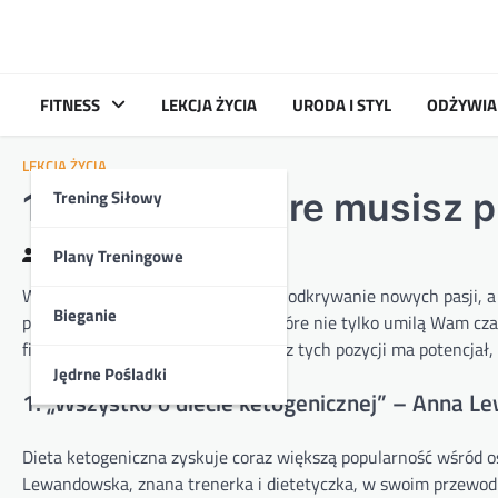
Skip
to
content
FITNESS
LEKCJA ŻYCIA
URODA I STYL
ODŻYWIA
LEKCJA ŻYCIA
Trening Siłowy
10 książek, które musisz p
Plany Treningowe
Kasia
2024-03-03
Wakacje to idealny czas na relaks i odkrywanie nowych pasji,
Bieganie
przedstawiamy dziesięć książek, które nie tylko umilą Wam czas
fitnessu, piękna oraz relacji. Każda z tych pozycji ma potencja
Jędrne Pośladki
1. „Wszystko o diecie ketogenicznej” – Anna 
Dieta ketogeniczna zyskuje coraz większą popularność wśród o
Lewandowska, znana trenerka i dietetyczka, w swoim przewodni