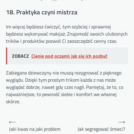
18. Praktyka czyni mistrza
Im więcej będziesz ćwiczyć, tym szybciej i sprawniej
będziesz wykonywać makijaż. Znajomość swoich ulubionych
trików i produktów pozwoli Ci zaoszczędzić cenny czas.
ZOBACZ
Cienie pod oczami: jak się ich pozbyć
Zabiegane dziewczyny nie muszą rezygnować z pięknego
wyglądu. Dzięki tym prostym trikom każda z nas może
wyglądać dobrze, nawet gdy czas nagli. Pamiętaj, że to, co
najważniejsze, to pewność siebie i komfort we własnej
skórze.
Nawigacja
⟵
⟶
wpisu
Jaki kwas na jaki problem
Jak segregować śmieci?