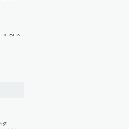
ić mięśnie.
nego