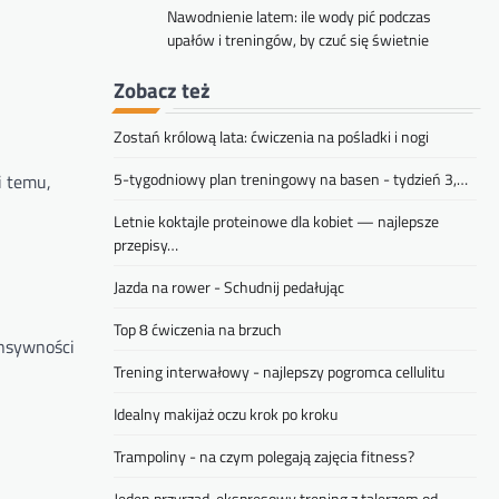
Nawodnienie latem: ile wody pić podczas
upałów i treningów, by czuć się świetnie
Zobacz też
Zostań królową lata: ćwiczenia na pośladki i nogi
5-tygodniowy plan treningowy na basen - tydzień 3,…
i temu,
Letnie koktajle proteinowe dla kobiet — najlepsze
przepisy…
Jazda na rower - Schudnij pedałując
Top 8 ćwiczenia na brzuch
ensywności
Trening interwałowy - najlepszy pogromca cellulitu
Idealny makijaż oczu krok po kroku
Trampoliny - na czym polegają zajęcia fitness?
Jeden przyrząd, ekspresowy trening z talerzem od