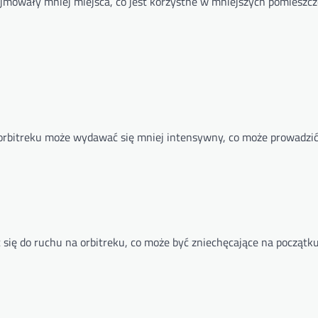
ajmowały mniej miejsca, co jest korzystne w mniejszych pomieszcz
a orbitreku może wydawać się mniej intensywny, co może prowadzić
się do ruchu na orbitreku, co może być zniechęcające na początku