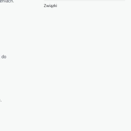
eniach.
Związki
 do
.