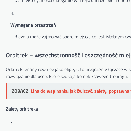
– Dla niektórych osób, bieganie w miejscu może być monoto
Wymagana przestrzeń
– Bieżnia może zajmować sporo miejsca, co jest istotnym cz
Orbitrek – wszechstronność i oszczędność miej
Orbitrek, znany również jako eliptyk, to urządzenie łączące w s
rozwiązanie dla osób, które szukają kompleksowego treningu.
ZOBACZ
Lina do wspinania: jak ćwiczyć, zalety, poprawna 
Zalety orbitreka