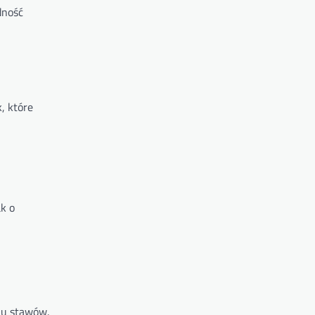
dność
, które
k o
iu stawów.