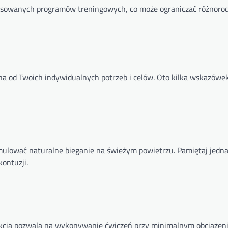
ansowanych programów treningowych, co może ograniczać różnoro
na od Twoich indywidualnych potrzeb i celów. Oto kilka wskazówek
ymulować naturalne bieganie na świeżym powietrzu. Pamiętaj jedna
ontuzji.
trukcja pozwala na wykonywanie ćwiczeń przy minimalnym obciążen