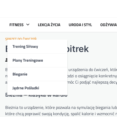
Skip
to
content
FITNESS
LEKCJA ŻYCIA
URODA I STYL
ODŻYWIA
SPRZĘT DO ĆWICZEŃ
Trening Siłowy
Bieżnia czy orbitrek
Plany Treningowe
Kasia
2024-10-30
Bieżnia i orbitrek to dwa popularne urządzenia do ćwiczeń, k
Bieganie
może być trudny, zwłaszcza gdy chodzi o osiągnięcie konkretny
analizując ich zalety i wady, aby pomóc Ci podjąć najlepszą decyz
Jędrne Pośladki
Bieżnia – klasyka w kardio
Bieżnia to urządzenie, które pozwala na symulację biegania l
które chcą poprawić swoją kondycję, spalić kalorie i wzmocnić 