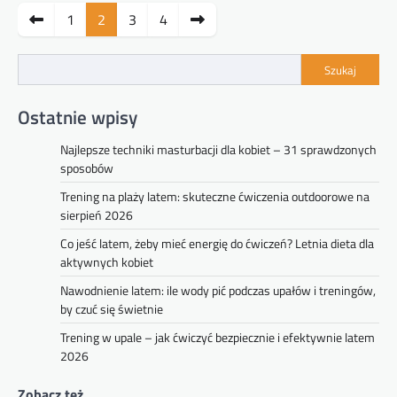
Stronicowanie
1
2
3
4
wpisów
Szukaj
Ostatnie wpisy
Najlepsze techniki masturbacji dla kobiet – 31 sprawdzonych
sposobów
Trening na plaży latem: skuteczne ćwiczenia outdoorowe na
sierpień 2026
Co jeść latem, żeby mieć energię do ćwiczeń? Letnia dieta dla
aktywnych kobiet
Nawodnienie latem: ile wody pić podczas upałów i treningów,
by czuć się świetnie
Trening w upale – jak ćwiczyć bezpiecznie i efektywnie latem
2026
Zobacz też