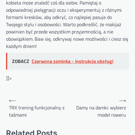
kobieta może znaleźć coś dla siebie. Pamiętaj o
odpowiedniej pielęgnacji oczu i eksperymentuj z różnymi
formami kresków, aby odkryć, co najlepiej pasuje do
Twojego stylu i osobowości. Warto podkreślić, że makijaż
powinien być przede wszystkim przyjemnością, a nie
obowiązkiem. Baw się, odkrywaj nowe możliwości i ciesz się
każdym dniem!
ZOBACZ
Czerwona szminka - instrukcja obsługi
]]>
Nawigacja
⟵
⟶
wpisu
TRX trening funkcjonalny z
Damy na damki: wybierz
taśmami
model roweru
Related Posts