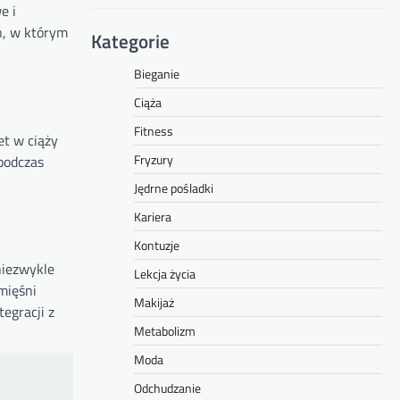
e i
n, w którym
Kategorie
Bieganie
Ciąża
Fitness
et w ciąży
Fryzury
podczas
Jędrne pośladki
Kariera
Kontuzje
niezwykle
Lekcja życia
mięśni
Makijaż
tegracji z
Metabolizm
Moda
Odchudzanie