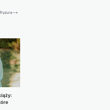
fryzura
⟶
iąży:
tóre