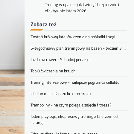
Trening w upale – jak ćwiczyć bezpiecznie i
efektywnie latem 2026
Zobacz też
Zostań królową lata: ćwiczenia na pośladki i nogi
5-tygodniowy plan treningowy na basen - tydzień 3,…
Jazda na rower - Schudnij pedałując
Top 8 ćwiczenia na brzuch
Trening interwałowy - najlepszy pogromca cellulitu
Idealny makijaż oczu krok po kroku
Trampoliny - na czym polegają zajęcia fitness?
Jeden przyrząd, ekspresowy trening z talerzem od
sztangi
Zdrowa dieta: ile jest cukru w owocach