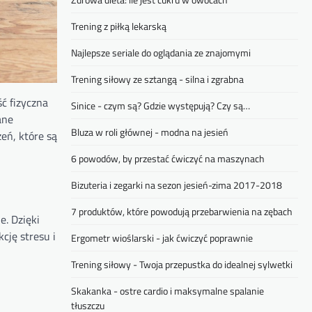
Trening z piłką lekarską
Najlepsze seriale do oglądania ze znajomymi
Trening siłowy ze sztangą - silna i zgrabna
ść fizyczna
Sinice - czym są? Gdzie występują? Czy są…
ane
Bluza w roli głównej - modna na jesień
eń, które są
6 powodów, by przestać ćwiczyć na maszynach
Bizuteria i zegarki na sezon jesień-zima 2017-2018
7 produktów, które powodują przebarwienia na zębach
e. Dzięki
cję stresu i
Ergometr wioślarski - jak ćwiczyć poprawnie
Trening siłowy - Twoja przepustka do idealnej sylwetki
Skakanka - ostre cardio i maksymalne spalanie
tłuszczu