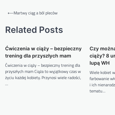
Nawigacja
⟵
Martwy ciąg a ból pleców
wpisu
Related Posts
Ćwiczenia w ciąży – bezpieczny
Czy można
trening dla przyszłych mam
ciąży? 8 
lupą WH
Ćwiczenia w ciąży – bezpieczny trening dla
przyszłych mam Ciąża to wyjątkowy czas w
Wiele kobiet w
życiu każdej kobiety. Przynosi wiele radości,
farbowanie wło
…
i ich nienarod
tematu…