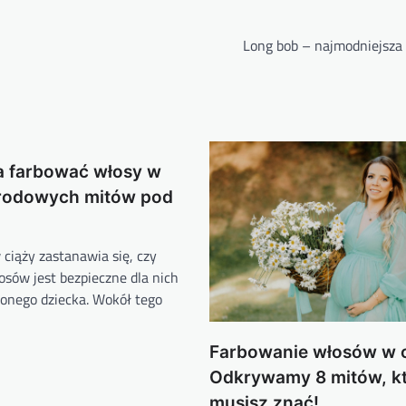
Long bob – najmodniejsza 
 farbować włosy w
urodowych mitów pod
 ciąży zastanawia się, czy
sów jest bezpieczne dla nich
zonego dziecka. Wokół tego
Farbowanie włosów w c
Odkrywamy 8 mitów, k
musisz znać!