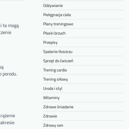
Odżywianie
Pielęgnacja ciała
Plany treningowe
ki te mogą
czenie
Płaski brzuch
Przepisy
Spalanie tłuszczu
Sprzęt do ćwiczeń
są
Trening cardio
o porodu.
Trening siłowy
Uroda i styl
Witaminy
Zdrowe śniadanie
krążenie
Zdrowie
zakresie
Zdrowy sen