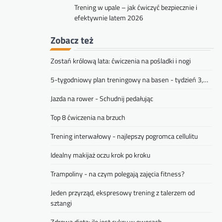
Trening w upale – jak ćwiczyć bezpiecznie i
efektywnie latem 2026
Zobacz też
Zostań królową lata: ćwiczenia na pośladki i nogi
5-tygodniowy plan treningowy na basen - tydzień 3,…
Jazda na rower - Schudnij pedałując
Top 8 ćwiczenia na brzuch
Trening interwałowy - najlepszy pogromca cellulitu
Idealny makijaż oczu krok po kroku
Trampoliny - na czym polegają zajęcia fitness?
Jeden przyrząd, ekspresowy trening z talerzem od
sztangi
Zdrowa dieta: ile jest cukru w owocach