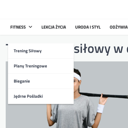
Skip
to
content
FITNESS
LEKCJA ŻYCIA
URODA I STYL
ODŻYWIA
Tag:
trening siłowy w
Trening Siłowy
Plany Treningowe
Bieganie
Jędrne Pośladki