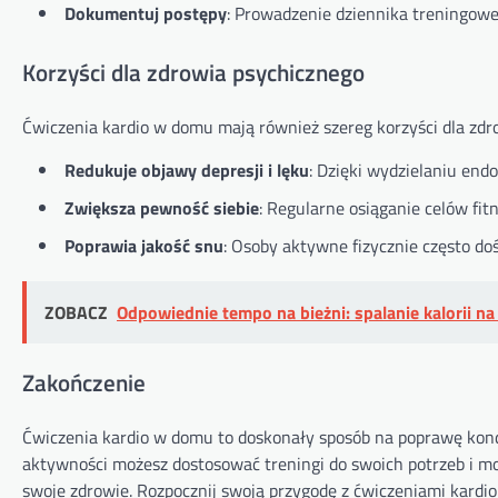
Dokumentuj postępy
: Prowadzenie dziennika treningoweg
Korzyści dla zdrowia psychicznego
Ćwiczenia kardio w domu mają również szereg korzyści dla zdr
Redukuje objawy depresji i lęku
: Dzięki wydzielaniu end
Zwiększa pewność siebie
: Regularne osiąganie celów f
Poprawia jakość snu
: Osoby aktywne fizycznie często do
ZOBACZ
Odpowiednie tempo na bieżni: spalanie kalorii na
Zakończenie
Ćwiczenia kardio w domu to doskonały sposób na poprawę kond
aktywności możesz dostosować treningi do swoich potrzeb i możl
swoje zdrowie. Rozpocznij swoją przygodę z ćwiczeniami kardio