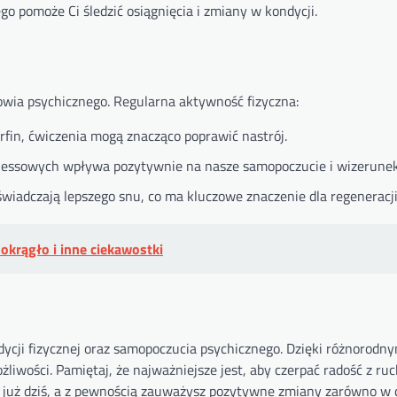
o pomoże Ci śledzić osiągnięcia i zmiany w kondycji.
owia psychicznego. Regularna aktywność fizyczna:
orfin, ćwiczenia mogą znacząco poprawić nastrój.
itnessowych wpływa pozytywnie na nasze samopoczucie i wizerune
świadczają lepszego snu, co ma kluczowe znaczenie dla regeneracj
 okrągło i inne ciekawostki
ycji fizycznej oraz samopoczucia psychicznego. Dzięki różnorod
iwości. Pamiętaj, że najważniejsze jest, aby czerpać radość z ruc
 już dziś, a z pewnością zauważysz pozytywne zmiany zarówno w ci