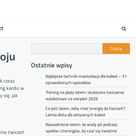
KT
Szukaj
roju
Ostatnie wpisy
Najlepsze techniki masturbacji dla kobiet – 31
k coraz
sprawdzonych sposobów
ing kardio w
Trening na plaży latem: skuteczne ćwiczenia
 się, jak
outdoorowe na sierpień 2026
Co jeść latem, żeby mieć energię do ćwiczeń?
Letnia dieta dla aktywnych kobiet
Nawodnienie latem: ile wody pić podczas
upałów i treningów, by czuć się świetnie
anie ćwiczeń