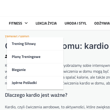
Skip
to
content
FITNESS
LEKCJA ŻYCIA
URODA I STYL
ODŻYWIA
TRENING CARDIO
Trening Siłowy
Ćwiczenia w domu: kardio 
Plany Treningowe
Kasia
2024-09-30
Kiedy myślimy o fitnessie, często wyobrażamy sobie intensywn
Bieganie
większa liczba kobiet odkrywa, że ćwiczenia w domu mogą być 
domowym zaciszu nie tylko pomaga spalać kalorie, ale także z
Jędrne Pośladki
można efektywnie przeprowadzać ćwiczenia kardio w domu, aby 
Dlaczego kardio jest ważne?
Kardio, czyli ćwiczenia aerobowe, to aktywności, które zwięk