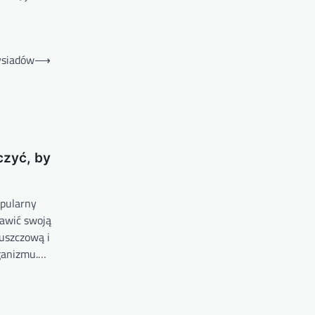
ysiadów
⟶
czyć, by
opularny
rawić swoją
uszczową i
ganizmu.…