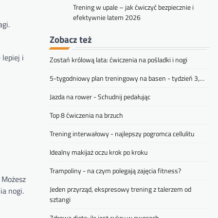
Trening w upale – jak ćwiczyć bezpiecznie i
efektywnie latem 2026
gi.
Zobacz też
lepiej i
Zostań królową lata: ćwiczenia na pośladki i nogi
5-tygodniowy plan treningowy na basen - tydzień 3,…
Jazda na rower - Schudnij pedałując
Top 8 ćwiczenia na brzuch
Trening interwałowy - najlepszy pogromca cellulitu
Idealny makijaż oczu krok po kroku
Trampoliny - na czym polegają zajęcia fitness?
. Możesz
Jeden przyrząd, ekspresowy trening z talerzem od
ia nogi.
sztangi
Zdrowa dieta: ile jest cukru w owocach