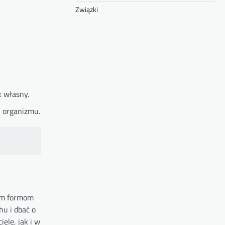
Związki
k własny.
i organizmu.
nym formom
hu i dbać o
ele, jak i w