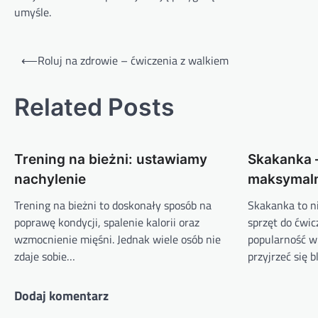
umyśle.
Nawigacja
⟵
Roluj na zdrowie – ćwiczenia z walkiem
wpisu
Related Posts
Trening na bieżni: ustawiamy
Skakanka –
nachylenie
maksymaln
Trening na bieżni to doskonały sposób na
Skakanka to n
poprawę kondycji, spalenie kalorii oraz
sprzęt do ćwi
wzmocnienie mięśni. Jednak wiele osób nie
popularność w
zdaje sobie…
przyjrzeć się b
Dodaj komentarz