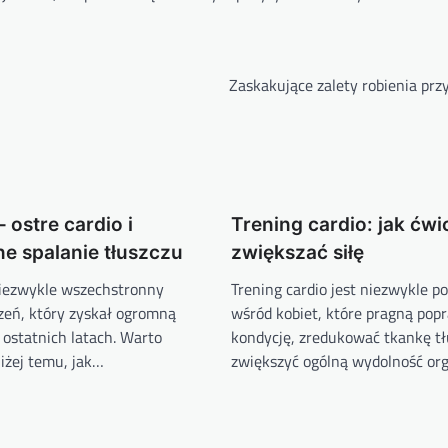
Zaskakujące zalety robienia prz
 ostre cardio i
Trening cardio: jak ćwi
e spalanie tłuszczu
zwiększać siłę
iezwykle wszechstronny
Trening cardio jest niezwykle p
czeń, który zyskał ogromną
wśród kobiet, które pragną pop
 ostatnich latach. Warto
kondycję, zredukować tkankę tł
liżej temu, jak…
zwiększyć ogólną wydolność or