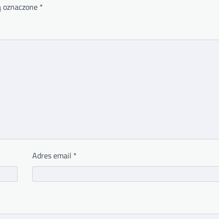
ą oznaczone
*
Adres email
*