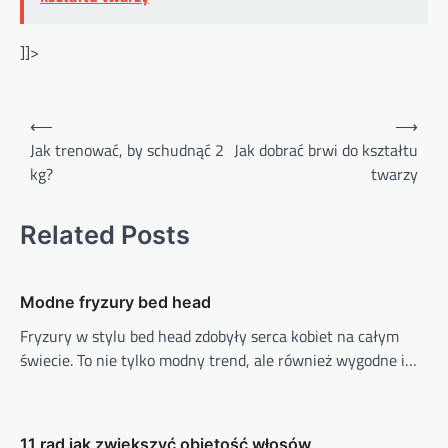
]]>
Nawigacja
⟵
⟶
wpisu
Jak trenować, by schudnąć 2
Jak dobrać brwi do kształtu
kg?
twarzy
Related Posts
Modne fryzury bed head
Fryzury w stylu bed head zdobyły serca kobiet na całym
świecie. To nie tylko modny trend, ale również wygodne i…
11 rad jak zwiększyć objętość włosów