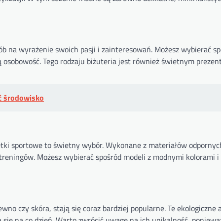
ób na wyrażenie swoich pasji i zainteresowań. Możesz wybierać s
ją osobowość. Tego rodzaju biżuteria jest również świetnym prezen
ić środowisko
oletki sportowe to świetny wybór. Wykonane z materiałów odpornyc
s treningów. Możesz wybierać spośród modeli z modnymi kolorami i
no czy skóra, stają się coraz bardziej popularne. Te ekologiczne 
ą się na co dzień. Warto zwrócić uwagę na ich unikalność, poniewa