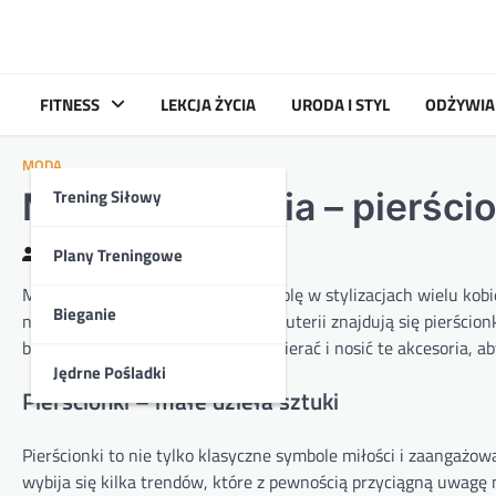
Skip
to
content
FITNESS
LEKCJA ŻYCIA
URODA I STYL
ODŻYWIA
MODA
Trening Siłowy
Modna bizuteria – pierścio
Plany Treningowe
Kasia
2024-09-08
Modna biżuteria odgrywa istotną rolę w stylizacjach wielu kobi
Bieganie
najpopularniejszych elementów biżuterii znajdują się pierścio
biżuterii oraz podpowiemy, jak wybierać i nosić te akcesoria, ab
Jędrne Pośladki
Pierścionki – małe dzieła sztuki
Pierścionki to nie tylko klasyczne symbole miłości i zaangażo
wybija się kilka trendów, które z pewnością przyciągną uwagę m