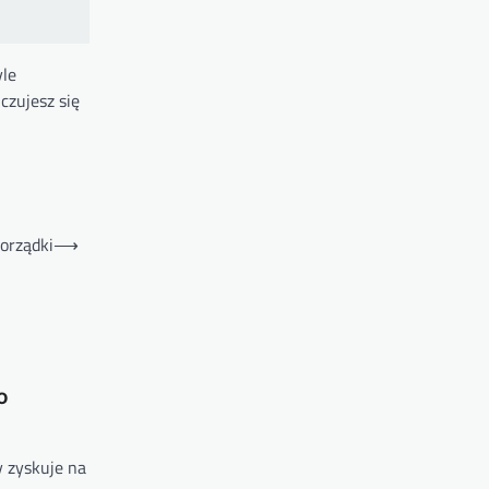
yle
czujesz się
orządki
⟶
o
y zyskuje na