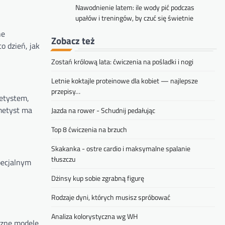
Nawodnienie latem: ile wody pić podczas
upałów i treningów, by czuć się świetnie
ne
Zobacz też
o dzień, jak
Zostań królową lata: ćwiczenia na pośladki i nogi
Letnie koktajle proteinowe dla kobiet — najlepsze
przepisy…
metystem,
metyst ma
Jazda na rower - Schudnij pedałując
Top 8 ćwiczenia na brzuch
Skakanka - ostre cardio i maksymalne spalanie
tłuszczu
pecjalnym
Dżinsy kup sobie zgrabną figurę
Rodzaje dyni, których musisz spróbować
Analiza kolorystyczna wg WH
czne modele,