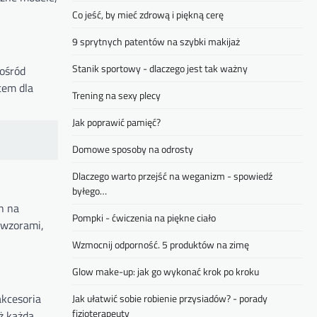
Co jeść, by mieć zdrową i piękną cerę
9 sprytnych patentów na szybki makijaż
Stanik sportowy - dlaczego jest tak ważny
pośród
tem dla
Trening na sexy plecy
Jak poprawić pamięć?
Domowe sposoby na odrosty
Dlaczego warto przejść na weganizm - spowiedź
byłego…
h na
Pompki - ćwiczenia na piękne ciało
 wzorami,
Wzmocnij odporność. 5 produktów na zimę
Glow make-up: jak go wykonać krok po kroku
akcesoria
Jak ułatwić sobie robienie przysiadów? - porady
fizjoterapeuty
ż każda