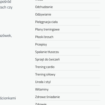
spośród
Odchudzanie
zach czy
Odżywianie
Pielęgnacja ciała
Plany treningowe
kazówek,
Płaski brzuch
Przepisy
Spalanie tłuszczu
Sprzęt do ćwiczeń
Trening cardio
Trening siłowy
Uroda i styl
Witaminy
Zdrowe śniadanie
rścionkami
Zdrowie