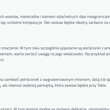
ych wzorów, materiałów i kamieni szlachetnych daje nieograniczo
rząc unikalne kompozycje. Taki zestaw będzie idealny zarówno na c
e znaczenie. W tym roku szczególnie popularne są pierścionki z a
ieniem, warto zwrócić uwagę na jego właściwości. Na przykład a
ii.
Możesz zamówić pierścionek z wygrawerowanym imieniem, datą lub s
ą, ale również osobistą pamiątką, która zawsze będzie przy Tobie.
stylizacji. W tym sezonie modne są zarówno delikatne, minimalisty