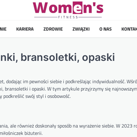
NIE
KARIERA
ZDROWIE
ZWIĄZKI
O NAS
KONTA
nki, bransoletki, opaski
et, dodając im pewności siebie i podkreślając indywidualność. Wśr
nki, bransoletki i opaski. W tym artykule przyjrzymy się najnowsz
y podkreślić swój styl i osobowość.
wania, ale również doskonały sposób na wyrażenie siebie. W 2023 r
iłośniczek biżuterii.