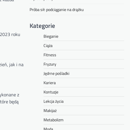
Próba sił: podciąganie na drążku
Kategorie
 2023 roku
Bieganie
Ciąża
Fitness
Fryzury
eń, jak i na
Jędrne pośladki
Kariera
Kontuzje
Wykonane z
Lekcja życia
tóre będą
Makijaż
Metabolizm
Moda