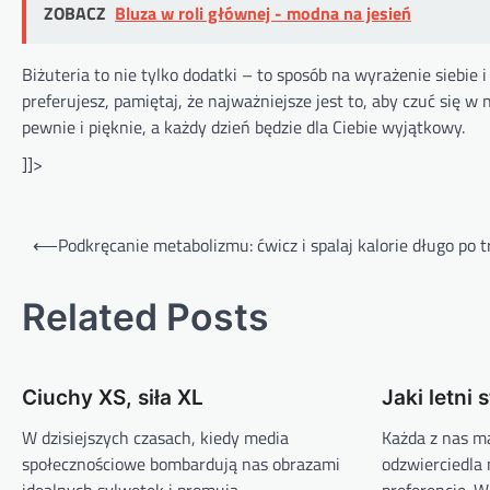
ZOBACZ
Bluza w roli głównej - modna na jesień
Biżuteria to nie tylko dodatki – to sposób na wyrażenie siebie i
preferujesz, pamiętaj, że najważniejsze jest to, aby czuć się w 
pewnie i pięknie, a każdy dzień będzie dla Ciebie wyjątkowy.
]]>
Nawigacja
⟵
Podkręcanie metabolizmu: ćwicz i spalaj kalorie długo po 
wpisu
Related Posts
Ciuchy XS, siła XL
Jaki letni 
W dzisiejszych czasach, kiedy media
Każda z nas ma
społecznościowe bombardują nas obrazami
odzwierciedla 
idealnych sylwetek i promują
preferencje. W