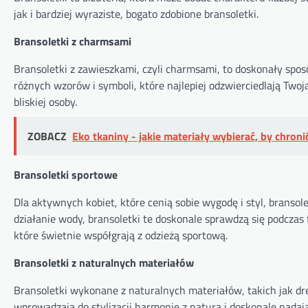
jak i bardziej wyraziste, bogato zdobione bransoletki.
Bransoletki z charmsami
Bransoletki z zawieszkami, czyli charmsami, to doskonały spos
różnych wzorów i symboli, które najlepiej odzwierciedlają Two
bliskiej osoby.
ZOBACZ
Eko tkaniny - jakie materiały wybierać, by chron
Bransoletki sportowe
Dla aktywnych kobiet, które cenią sobie wygodę i styl, brans
działanie wody, bransoletki te doskonale sprawdzą się podcza
które świetnie współgrają z odzieżą sportową.
Bransoletki z naturalnych materiałów
Bransoletki wykonane z naturalnych materiałów, takich jak drew
wprowadzają do stylizacji harmonię z naturą i doskonale nadaj