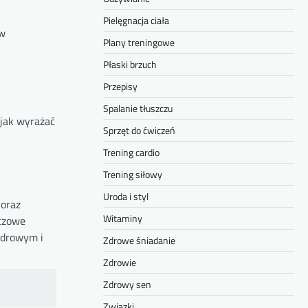
Pielęgnacja ciała
yw
Plany treningowe
Płaski brzuch
Przepisy
Spalanie tłuszczu
 jak wyrażać
Sprzęt do ćwiczeń
Trening cardio
Trening siłowy
Uroda i styl
 oraz
Witaminy
uczowe
zdrowym i
Zdrowe śniadanie
Zdrowie
Zdrowy sen
Związki