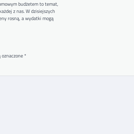
domowym budżetem to temat,
każdej z nas. W dzisiejszych
ceny rosną, a wydatki mogą
ą oznaczone
*