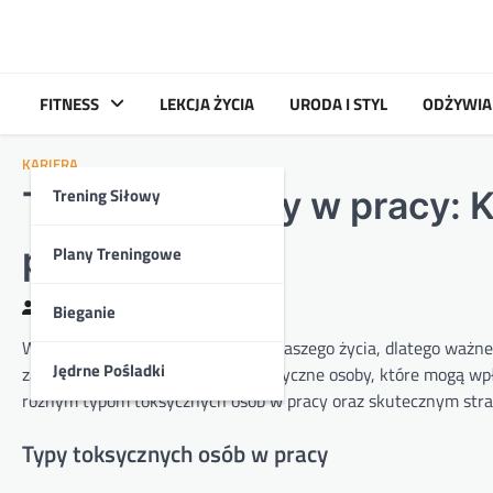
Skip
to
content
FITNESS
LEKCJA ŻYCIA
URODA I STYL
ODŻYWIA
KARIERA
Trening Siłowy
Toksyczne typy w pracy: Ki
poradzić
Plany Treningowe
Kasia
2024-05-26
Bieganie
W pracy spędzamy znaczną część naszego życia, dlatego ważne 
Jędrne Pośladki
zawodowym mogą pojawić się toksyczne osoby, które mogą wpł
różnym typom toksycznych osób w pracy oraz skutecznym strat
Typy toksycznych osób w pracy