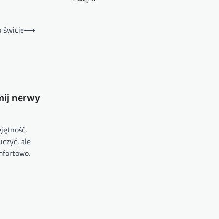
o świcie
⟶
mij nerwy
jętność,
uczyć, ale
mfortowo.