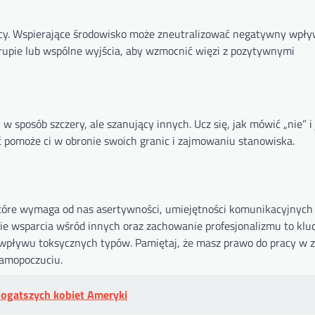
racy. Wspierające środowisko może zneutralizować negatywny wpł
grupie lub wspólne wyjścia, aby wzmocnić więzi z pozytywnymi
 sposób szczery, ale szanujący innych. Ucz się, jak mówić „nie” i
ć pomoże ci w obronie swoich granic i zajmowaniu stanowiska.
tóre wymaga od nas asertywności, umiejętności komunikacyjnych
anie wsparcia wśród innych oraz zachowanie profesjonalizmu to kl
wpływu toksycznych typów. Pamiętaj, że masz prawo do pracy w 
samopoczuciu.
jbogatszych kobiet Ameryki