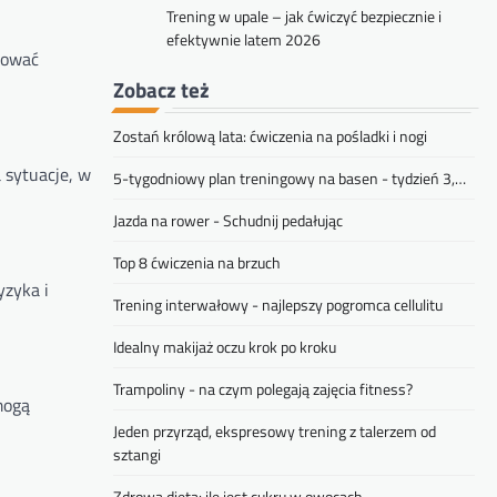
Trening w upale – jak ćwiczyć bezpiecznie i
efektywnie latem 2026
jnować
Zobacz też
Zostań królową lata: ćwiczenia na pośladki i nogi
a sytuacje, w
5-tygodniowy plan treningowy na basen - tydzień 3,…
Jazda na rower - Schudnij pedałując
Top 8 ćwiczenia na brzuch
yzyka i
Trening interwałowy - najlepszy pogromca cellulitu
Idealny makijaż oczu krok po kroku
Trampoliny - na czym polegają zajęcia fitness?
mogą
Jeden przyrząd, ekspresowy trening z talerzem od
sztangi
Zdrowa dieta: ile jest cukru w owocach