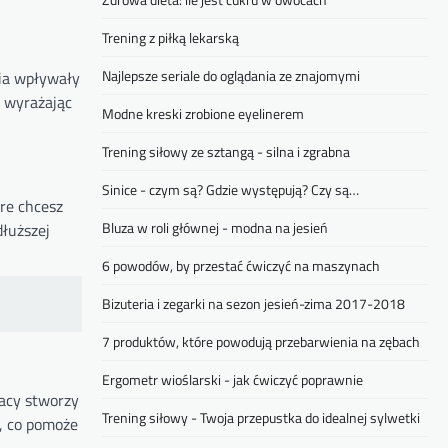
Trening z piłką lekarską
Najlepsze seriale do oglądania ze znajomymi
nia wpływały
, wyrażając
Modne kreski zrobione eyelinerem
Trening siłowy ze sztangą - silna i zgrabna
Sinice - czym są? Gdzie występują? Czy są…
óre chcesz
Bluza w roli głównej - modna na jesień
łuższej
6 powodów, by przestać ćwiczyć na maszynach
Bizuteria i zegarki na sezon jesień-zima 2017-2018
7 produktów, które powodują przebarwienia na zębach
Ergometr wioślarski - jak ćwiczyć poprawnie
acy stworzy
Trening siłowy - Twoja przepustka do idealnej sylwetki
h, co pomoże