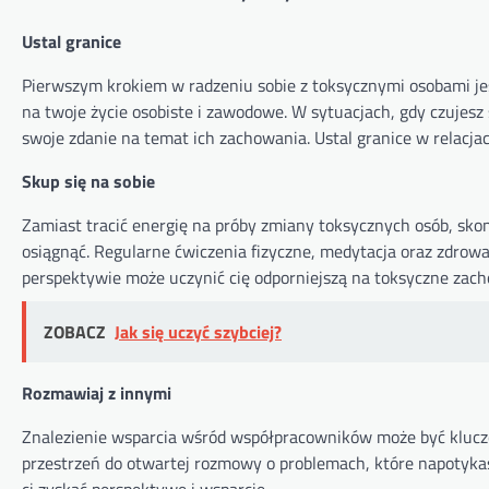
Ustal granice
Pierwszym krokiem w radzeniu sobie z toksycznymi osobami je
na twoje życie osobiste i zawodowe. W sytuacjach, gdy czujes
swoje zdanie na temat ich zachowania. Ustal granice w relacja
Skup się na sobie
Zamiast tracić energię na próby zmiany toksycznych osób, skon
osiągnąć. Regularne ćwiczenia fizyczne, medytacja oraz zdro
perspektywie może uczynić cię odporniejszą na toksyczne zac
ZOBACZ
Jak się uczyć szybciej?
Rozmawiaj z innymi
Znalezienie wsparcia wśród współpracowników może być kluczo
przestrzeń do otwartej rozmowy o problemach, które napotykas
ci zyskać perspektywę i wsparcie.