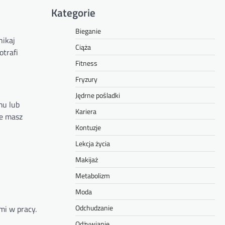
Kategorie
Bieganie
nikaj
Ciąża
otrafi
Fitness
Fryzury
Jędrne pośladki
mu lub
Kariera
że masz
Kontuzje
Lekcja życia
Makijaż
Metabolizm
Moda
Odchudzanie
mi w pracy.
Odżywianie