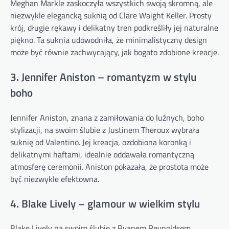
Meghan Markle zaskoczyła wszystkich swoją skromną, ale
niezwykle elegancką suknią od Clare Waight Keller. Prosty
krój, długie rękawy i delikatny tren podkreśliły jej naturalne
piękno. Ta suknia udowodniła, że minimalistyczny design
może być równie zachwycający, jak bogato zdobione kreacje.
3. Jennifer Aniston – romantyzm w stylu
boho
Jennifer Aniston, znana z zamiłowania do luźnych, boho
stylizacji, na swoim ślubie z Justinem Theroux wybrała
suknię od Valentino. Jej kreacja, ozdobiona koronką i
delikatnymi haftami, idealnie oddawała romantyczną
atmosferę ceremonii. Aniston pokazała, że prostota może
być niezwykle efektowna.
4. Blake Lively – glamour w wielkim stylu
Blake Lively na swoim ślubie z Ryanem Reynoldsem