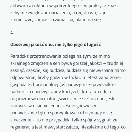
aktywności układu współczulnego – w praktyce znak,
żeby nie zwiększać obciążenia, a często wręcz je
zmniejszyć, zamiast trzymać się planu na siłę.
Obserwuj jakość snu, nie tylko jego długość
Paradoks przetrenowania polega na tym, że mimo
skrajnego zmęczenia sen bywa gorszej jakości – trudniej
zasnąć, częściej się budzisz, budzisz się niewyspana mimo
odpowiedniej liczby godzin w łóżku. To efekt zaburzonej
gospodarki hormonalnej (oś podwzgórze–przysadka–
nadnercza i podwyższony kortyzol), która utrudnia
organizmowi normalne „wyciszenie się” na noc. Jeśli
zauważasz u siebie jednocześnie gorszy sen,
podwyższone tętno spoczynkowe i utrzymujące się
zmęczenie – to nie przypadek, tylko spójny sygnał, że
regeneracja jest niewystarczająca, niezależnie od tego, co