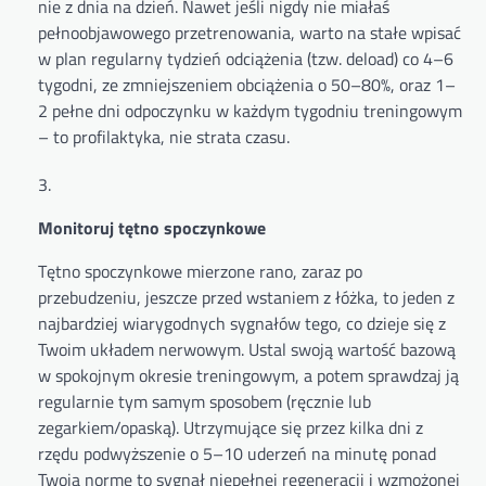
nie z dnia na dzień. Nawet jeśli nigdy nie miałaś
pełnoobjawowego przetrenowania, warto na stałe wpisać
w plan regularny tydzień odciążenia (tzw. deload) co 4–6
tygodni, ze zmniejszeniem obciążenia o 50–80%, oraz 1–
2 pełne dni odpoczynku w każdym tygodniu treningowym
– to profilaktyka, nie strata czasu.
Monitoruj tętno spoczynkowe
Tętno spoczynkowe mierzone rano, zaraz po
przebudzeniu, jeszcze przed wstaniem z łóżka, to jeden z
najbardziej wiarygodnych sygnałów tego, co dzieje się z
Twoim układem nerwowym. Ustal swoją wartość bazową
w spokojnym okresie treningowym, a potem sprawdzaj ją
regularnie tym samym sposobem (ręcznie lub
zegarkiem/opaską). Utrzymujące się przez kilka dni z
rzędu podwyższenie o 5–10 uderzeń na minutę ponad
Twoją normę to sygnał niepełnej regeneracji i wzmożonej