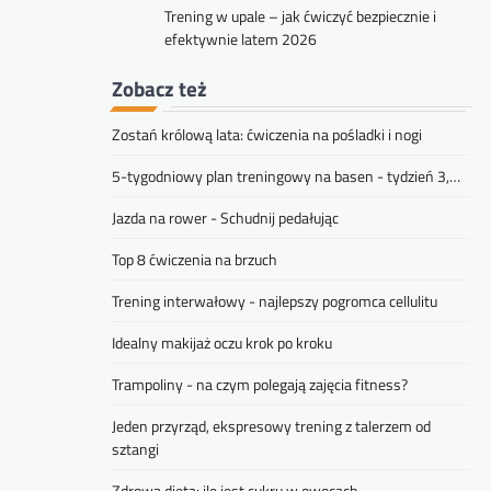
Trening w upale – jak ćwiczyć bezpiecznie i
efektywnie latem 2026
Zobacz też
Zostań królową lata: ćwiczenia na pośladki i nogi
5-tygodniowy plan treningowy na basen - tydzień 3,…
Jazda na rower - Schudnij pedałując
Top 8 ćwiczenia na brzuch
Trening interwałowy - najlepszy pogromca cellulitu
Idealny makijaż oczu krok po kroku
Trampoliny - na czym polegają zajęcia fitness?
Jeden przyrząd, ekspresowy trening z talerzem od
sztangi
Zdrowa dieta: ile jest cukru w owocach