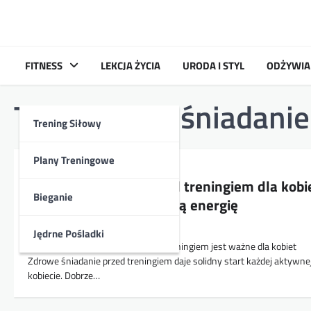
Skip
to
content
FITNESS
LEKCJA ŻYCIA
URODA I STYL
ODŻYWIA
Tag:
zdrowe śniadanie
Trening Siłowy
Plany Treningowe
ZDROWE ŚNIADANIE
Zdrowe śniadanie przed treningiem dla kobi
Bieganie
— przepisy na naturalną energię
Kasia
2026-04-02
Jędrne Pośladki
Dlaczego zdrowe śniadanie przed treningiem jest ważne dla kobiet
Zdrowe śniadanie przed treningiem daje solidny start każdej aktywne
kobiecie. Dobrze…