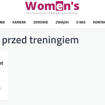
NIE
KARIERA
ZDROWIE
ZWIĄZKI
O NAS
KONTA
 przed treningiem
et
j