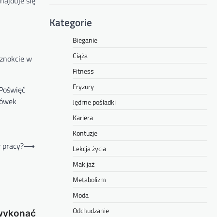
najduje się
Kategorie
Bieganie
Ciąża
aznokcie w
Fitness
Fryzury
 Poświęć
zówek
Jędrne pośladki
Kariera
Kontuzje
 pracy?
⟶
Lekcja życia
Makijaż
Metabolizm
Moda
Odchudzanie
 wykonać