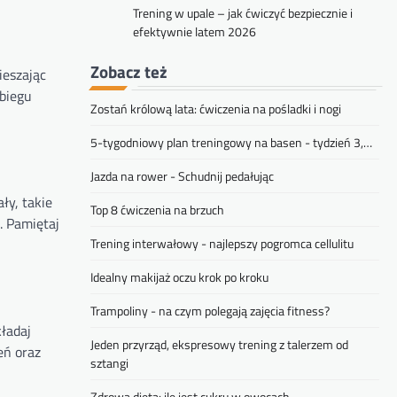
Trening w upale – jak ćwiczyć bezpiecznie i
efektywnie latem 2026
Zobacz też
ieszając
abiegu
Zostań królową lata: ćwiczenia na pośladki i nogi
5-tygodniowy plan treningowy na basen - tydzień 3,…
Jazda na rower - Schudnij pedałując
ły, takie
Top 8 ćwiczenia na brzuch
. Pamiętaj
Trening interwałowy - najlepszy pogromca cellulitu
Idealny makijaż oczu krok po kroku
Trampoliny - na czym polegają zajęcia fitness?
kładaj
Jeden przyrząd, ekspresowy trening z talerzem od
eń oraz
sztangi
Zdrowa dieta: ile jest cukru w owocach