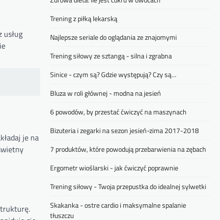
Trening z piłką lekarską
z usług
Najlepsze seriale do oglądania ze znajomymi
ie
Trening siłowy ze sztangą - silna i zgrabna
Sinice - czym są? Gdzie występują? Czy są…
Bluza w roli głównej - modna na jesień
6 powodów, by przestać ćwiczyć na maszynach
Bizuteria i zegarki na sezon jesień-zima 2017-2018
kładaj je na
 świetny
7 produktów, które powodują przebarwienia na zębach
Ergometr wioślarski - jak ćwiczyć poprawnie
Trening siłowy - Twoja przepustka do idealnej sylwetki
Skakanka - ostre cardio i maksymalne spalanie
trukturę.
tłuszczu