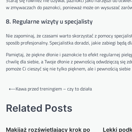
Staraj się również nie używać paznokci jako narzędzi do otwie
w zmywaczach do paznokci, ponieważ może on wysuszać zarówno
8. Regularne wizyty u specjalisty
Nie zapominaj, że czasami warto skorzystać z pomocy specjalis
sposób profesjonalny. Specjalistka doradzi, jakie zabiegi będą d
Pamiętaj, że piękne dłonie i paznokcie to efekt regularnej pi
chwilę dla siebie, a Twoje dłonie z pewnością odwdzięczą si
pomoże Ci cieszyć się nie tylko pięknem, ale i pewnością siebie 
Nawigacja
⟵
Kawa przed treningiem – czy to działa
wpisu
Related Posts
Makijaż rozświetlający krok po
Lekki podk