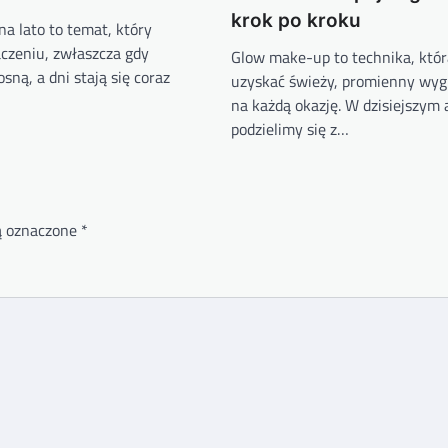
krok po kroku
na lato to temat, który
aczeniu, zwłaszcza gdy
Glow make-up to technika, któ
sną, a dni stają się coraz
uzyskać świeży, promienny wygl
na każdą okazję. W dzisiejszym 
podzielimy się z…
ą oznaczone
*