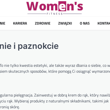
NIE
KARIERA
ZDROWIE
ZWIĄZKI
O NAS
KONTA
ie i paznokcie
To nie tylko kwestia estetyki, ale także wyraz dbania o siebie, co
osiem skutecznych sposobów, które pomogą Ci osiągnąć wymarzone
egularna pielęgnacja. Zainwestuj w dobrą krem do rąk, który nawil
yciu rąk. Wybieraj produkty z naturalnymi składnikami, takimi jak
ronią skórę.