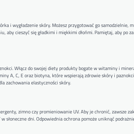
órka i wygładzenie skóry. Możesz przygotować go samodzielnie, m
iu, aby cieszyć się gładkimi i miękkimi dłońmi. Pamiętaj, aby po z
nokci. Włącz do swojej diety produkty bogate w witaminy i minera
iny A, C, E oraz biotyna, które wspierają zdrowie skóry i paznokci
la zachowania elastyczności skóry.
tergenty, zimno czy promieniowanie UV. Aby je chronić, zawsze za
UV w słoneczne dni. Odpowiednia ochrona pomoże uniknąć podrażni