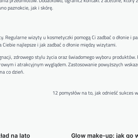
rania przedmiotów. Dodatkowo, ogranicz kontakt z acetone, który z
 paznokcie, jak i skórę.
ty. Regularne wizyty u kosmetyczki pomogą Ci zadbać o dłonie i p
la Ciebie najlepsze i jak zadbać o dłonie między wizytami.
elęgnacji, zdrowego stylu życia oraz świadomego wyboru produktów.
ę zdrowym i atrakcyjnym wyglądem. Zastosowanie powyższych wska
na co dzień.
12 pomysłów na to, jak odnieść sukces w
ład na lato
Glow make-up: jak go