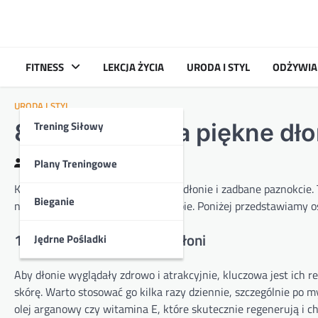
Skip
to
content
FITNESS
LEKCJA ŻYCIA
URODA I STYL
ODŻYWIA
URODA I STYL
Trening Siłowy
8 sposobów na piękne dłon
Plany Treningowe
Kasia
2024-10-02
Każda kobieta pragnie mieć piękne dłonie i zadbane paznokcie. 
Bieganie
nasze samopoczucie i pewność siebie. Poniżej przedstawiamy 
1. Regularna pielęgnacja dłoni
Jędrne Pośladki
Aby dłonie wyglądały zdrowo i atrakcyjnie, kluczowa jest ich r
skórę. Warto stosować go kilka razy dziennie, szczególnie po m
olej arganowy czy witamina E, które skutecznie regenerują i ch