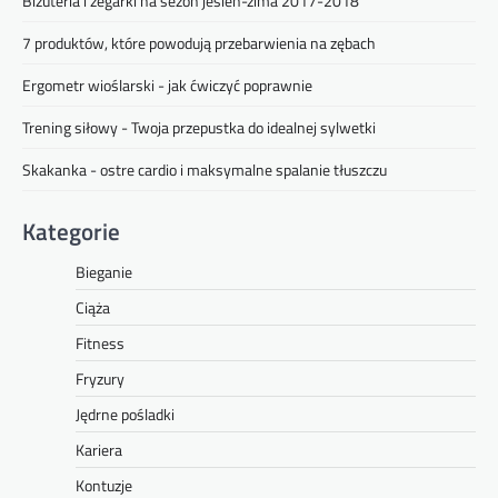
Bizuteria i zegarki na sezon jesień-zima 2017-2018
7 produktów, które powodują przebarwienia na zębach
Ergometr wioślarski - jak ćwiczyć poprawnie
Trening siłowy - Twoja przepustka do idealnej sylwetki
Skakanka - ostre cardio i maksymalne spalanie tłuszczu
Kategorie
Bieganie
Ciąża
Fitness
Fryzury
Jędrne pośladki
Kariera
Kontuzje