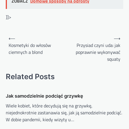
ZOBACZ
Domowe sposoby na odrosty
]]>
Nawigacja
⟵
⟶
wpisu
Kosmetyki do włosów
Przysiad czyni uda: jak
ciemnych a blond
poprawnie wykonywać
squaty
Related Posts
Jak samodzielnie podciąć grzywkę
Wiele kobiet, które decydują się na grzywkę,
niejednokrotnie zastanawia się, jak ją samodzielnie podciąć.
W dobie pandemii, kiedy wizyty u…