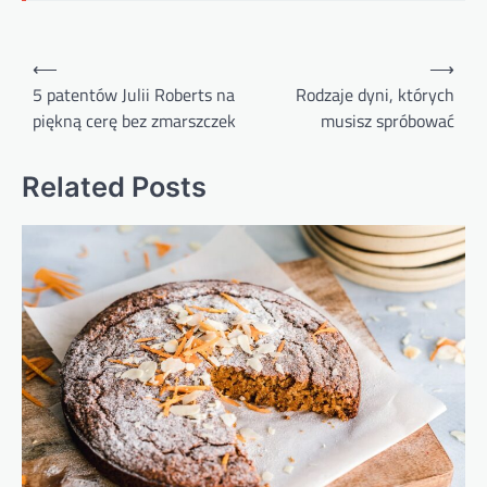
Nawigacja
⟵
⟶
wpisu
5 patentów Julii Roberts na
Rodzaje dyni, których
piękną cerę bez zmarszczek
musisz spróbować
Related Posts