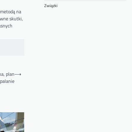
Związki
ą metodą na
ywne skutki,
asnych
ka, plan
⟶
palanie