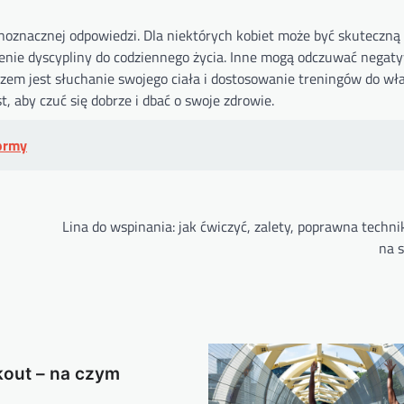
ednoznacznej odpowiedzi. Dla niektórych kobiet może być skuteczn
zenie dyscypliny do codziennego życia. Inne mogą odczuwać negat
czem jest słuchanie swojego ciała i dostosowanie treningów do wł
t, aby czuć się dobrze i dbać o swoje zdrowie.
formy
Lina do wspinania: jak ćwiczyć, zalety, poprawna techni
na s
kout – na czym