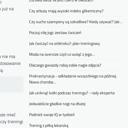
o
 już na
Czy arbuzy mają wysoki indeks glikemiczny?
Czy suche szampony są szkodliwe? Kiedy używać? Jak…
Poczuj siłę jogi: zestaw ćwiczeń
Jak ćwiczyć na orbitreku?: plan treningowy
Moda na oversize czyli co wziąć z jego…
m nie ma
 stosowanie
Dlaczego gwiazdy robią sobie nagie zdjęcia?
ą.
Prokrastynacja - odkładanie wszystkiego na później.
Nowa choroba…
Jak uniknąć kolki podczas treningu? - rady eksperta
Jedwabiście gładkie nogi na dłużej
oże mieć
Podnieś swoje IQ w tydzień
czy treningi
Trening z piłką lekarską