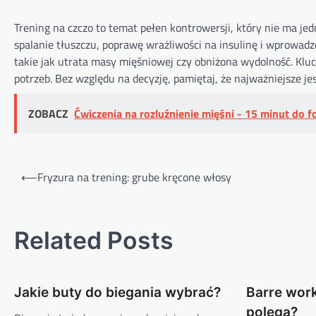
Trening na czczo to temat pełen kontrowersji, który nie ma j
spalanie tłuszczu, poprawę wrażliwości na insulinę i wprowad
takie jak utrata masy mięśniowej czy obniżona wydolność. Klu
potrzeb. Bez względu na decyzję, pamiętaj, że najważniejsze jes
ZOBACZ
Ćwiczenia na rozluźnienie mięśni - 15 minut do 
Nawigacja
⟵
Fryzura na trening: grube kręcone włosy
wpisu
Related Posts
Jakie buty do biegania wybrać?
Barre wor
polega?