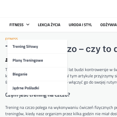
Skip
to
content
FITNESS
LEKCJA ŻYCIA
URODA I STYL
ODŻYWIA
FITNESS
Trening Siłowy
Trening na czczo – czy to 
Plany Treningowe
Kasia
2024-10-08
Trening na czczo to temat, który od lat budzi kontrowersje w ś
Bieganie
kondycję, samopoczucie i wyniki? W tym artykule przyjrzymy s
świadomą decyzję o tym, czy warto włączyć go do swojej rutyn
Jędrne Pośladki
Czym jest trening na czczo?
Trening na czczo polega na wykonywaniu ćwiczeń fizycznych pr
treningów, kiedy nasz organizm przez kilka godzin nie miał dos