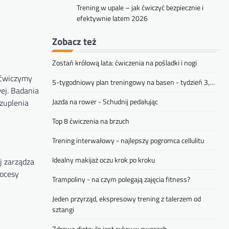
Trening w upale – jak ćwiczyć bezpiecznie i
efektywnie latem 2026
Zobacz też
Zostań królową lata: ćwiczenia na pośladki i nogi
 ćwiczymy
5-tygodniowy plan treningowy na basen - tydzień 3,…
ej. Badania
Jazda na rower - Schudnij pedałując
zuplenia
Top 8 ćwiczenia na brzuch
Trening interwałowy - najlepszy pogromca cellulitu
Idealny makijaż oczu krok po kroku
j zarządza
rocesy
Trampoliny - na czym polegają zajęcia fitness?
Jeden przyrząd, ekspresowy trening z talerzem od
sztangi
Zdrowa dieta: ile jest cukru w owocach