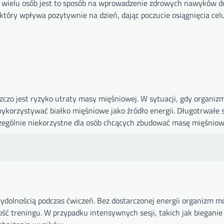
la wielu osób jest to sposób na wprowadzenie zdrowych nawyków d
który wpływa pozytywnie na dzień, dając poczucie osiągnięcia celu
czo jest ryzyko utraty masy mięśniowej. W sytuacji, gdy organiz
 wykorzystywać białko mięśniowe jako źródło energii. Długotrwałe
zczególnie niekorzystne dla osób chcących zbudować masę mięśniow
wydolnością podczas ćwiczeń. Bez dostarczonej energii organizm m
ść treningu. W przypadku intensywnych sesji, takich jak bieganie 