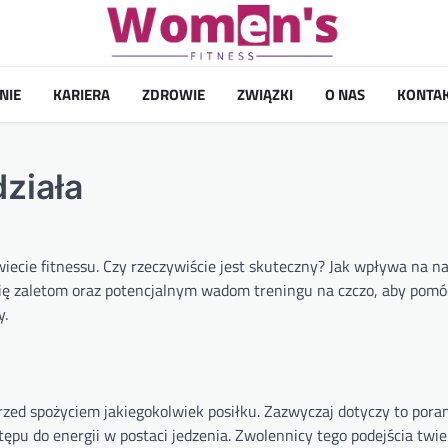
NIE
KARIERA
ZDROWIE
ZWIĄZKI
O NAS
KONTA
działa
wiecie fitnessu. Czy rzeczywiście jest skuteczny? Jak wpływa na n
ię zaletom oraz potencjalnym wadom treningu na czczo, aby pomóc
y.
zed spożyciem jakiegokolwiek posiłku. Zazwyczaj dotyczy to por
tępu do energii w postaci jedzenia. Zwolennicy tego podejścia twie