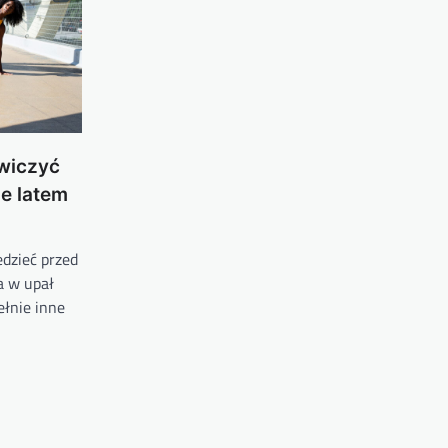
ćwiczyć
ie latem
edzieć przed
a w upał
łnie inne