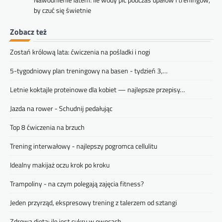
by czuć się świetnie
Zobacz też
Zostań królową lata: ćwiczenia na pośladki i nogi
5-tygodniowy plan treningowy na basen - tydzień 3,…
Letnie koktajle proteinowe dla kobiet — najlepsze przepisy…
Jazda na rower - Schudnij pedałując
Top 8 ćwiczenia na brzuch
Trening interwałowy - najlepszy pogromca cellulitu
Idealny makijaż oczu krok po kroku
Trampoliny - na czym polegają zajęcia fitness?
Jeden przyrząd, ekspresowy trening z talerzem od sztangi
Zdrowa dieta: ile jest cukru w owocach