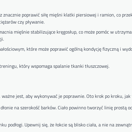
znacznie poprawić siłę mięśni klatki piersiowej i ramion, co prze
ciężarów czy pływanie.
cnia mięśnie stabilizujące kręgosłup, co może pomóc w utrzyma
i.
ałościowym, które może poprawić ogólną kondycję fizyczną i wyd
treningu, który wspomaga spalanie tkanki tłuszczowej.
ważne jest, aby wykonywać je poprawnie. Oto krok po kroku, jak t
c dłonie na szerokość barków. Ciało powinno tworzyć linię prostą o
nku podłogi. Upewnij się, że łokcie są blisko ciała, a nie na zewnątr