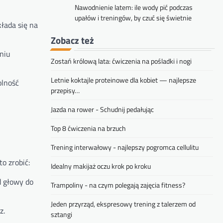
Nawodnienie latem: ile wody pić podczas
upałów i treningów, by czuć się świetnie
kłada się na
Zobacz też
niu
Zostań królową lata: ćwiczenia na pośladki i nogi
Letnie koktajle proteinowe dla kobiet — najlepsze
olność
przepisy…
Jazda na rower - Schudnij pedałując
Top 8 ćwiczenia na brzuch
Trening interwałowy - najlepszy pogromca cellulitu
o zrobić:
Idealny makijaż oczu krok po kroku
d głowy do
Trampoliny - na czym polegają zajęcia fitness?
Jeden przyrząd, ekspresowy trening z talerzem od
z.
sztangi