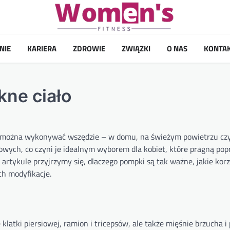
NIE
KARIERA
ZDROWIE
ZWIĄZKI
O NAS
KONTA
kne ciało
e można wykonywać wszędzie – w domu, na świeżym powietrzu czy
owych, co czyni je idealnym wyborem dla kobiet, które pragną pop
artykule przyjrzymy się, dlaczego pompki są tak ważne, jakie korz
ch modyfikacje.
latki piersiowej, ramion i tricepsów, ale także mięśnie brzucha i