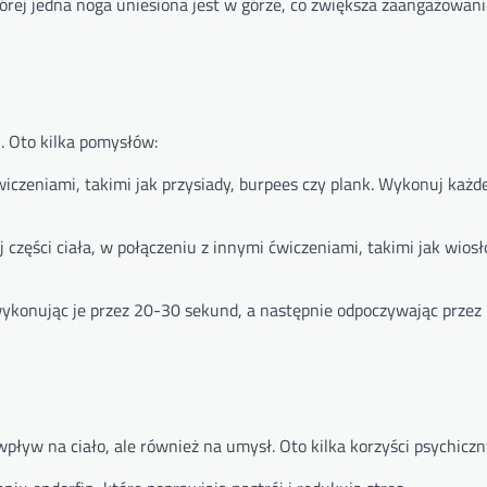
której jedna noga uniesiona jest w górze, co zwiększa zaangażowan
 Oto kilka pomysłów:
iczeniami, takimi jak przysiady, burpees czy plank. Wykonuj każd
j części ciała, w połączeniu z innymi ćwiczeniami, takimi jak wios
wykonując je przez 20-30 sekund, a następnie odpoczywając przez
pływ na ciało, ale również na umysł. Oto kilka korzyści psychiczn