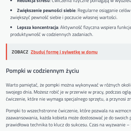
Redukcja stresu
: Ćwiczenia fizyczne pomagają w wydziela
Zwiększenie pewności siebie
: Regularne osiąganie celó
zwiększyć pewność siebie i poczucie własnej wartości.
Lepsza koncentracja
: Aktywność fizyczna wspiera funkcj
produktywność w codziennych zadaniach.
ZOBACZ
Zbuduj formę i sylwetkę w domu
Pompki w codziennym życiu
Warto pamiętać, że pompki można wykonywać w różnych okoliczn
swojego dnia. Możesz robić je w przerwie w pracy, podczas ogl
ćwiczenie, które nie wymaga specjalnego sprzętu, a przynosi z
Pompki to wszechstronne ćwiczenie, które pozwala na wzmocnie
zaawansowania, każda kobieta może dostosować je do swoich pot
prawidłowa technika to klucz do sukcesu. Czas na wyzwanie – 