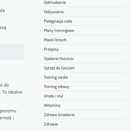
Odchudzanie
oże
Odżywianie
Pielęgnacja ciała
kszą
Plany treningowe
Płaski brzuch
Przepisy
Spalanie tłuszczu
Sprzęt do ćwiczeń
Trening cardio
je do
Trening siłowy
 To idealne
Uroda i styl
Witaminy
 poziomu
Zdrowe śniadanie
rność i
Zdrowie