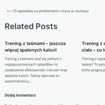
Nawigacja
⟵
10 sposobów na przełamanie rutyny w stylizacji
wpisu
Related Posts
Trening z taśmami – jeszcze
Trening z 
więcej spalonych kalorii
ciała – co 
Trening z taśmami stał się jednym z
Trening z cięż
najpopularniejszych sposobów na
lepsze? To pyt
zwiększenie efektywności ćwiczeń oraz
które pragną 
spalanie kalorii. Taśmy oporowe to
wszechstronny…
Dodaj komentarz