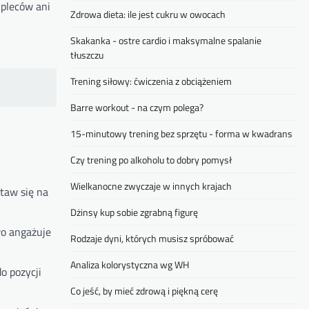
 pleców ani
Zdrowa dieta: ile jest cukru w owocach
Skakanka - ostre cardio i maksymalne spalanie
tłuszczu
Trening siłowy: ćwiczenia z obciążeniem
Barre workout - na czym polega?
15-minutowy trening bez sprzętu - forma w kwadrans
Czy trening po alkoholu to dobry pomysł
Wielkanocne zwyczaje w innych krajach
staw się na
Dżinsy kup sobie zgrabną figurę
wo angażuje
Rodzaje dyni, których musisz spróbować
Analiza kolorystyczna wg WH
o pozycji
Co jeść, by mieć zdrową i piękną cerę