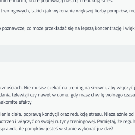
niu endorfin, które poprawiają nastrój i redukują stres.
w treningowych, takich jak wykonanie większej liczby pompków, m
e poznawcze, co może przekładać się na lepszą koncentrację i wię
ościach. Nie musisz czekać na trening na siłowni, aby włączyć 
ądania telewizji czy nawet w domu, gdy masz chwilę wolnego czasu.
nakomite efekty.
nie ciała, poprawę kondycji oraz redukcję stresu. Niezależnie od
rzeb i włączyć do swojej rutyny treningowej. Pamiętaj, że regula
sprawdź, ile pompków jesteś w stanie wykonać już dziś!