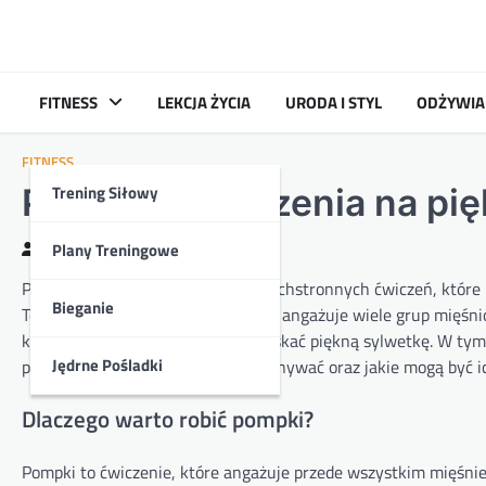
Skip
to
content
FITNESS
LEKCJA ŻYCIA
URODA I STYL
ODŻYWIA
FITNESS
Trening Siłowy
Pompki – ćwiczenia na pię
Plany Treningowe
Kasia
2024-09-06
Pompki to jedno z najbardziej wszechstronnych ćwiczeń, któr
Bieganie
To proste, ale efektywne ćwiczenie angażuje wiele grup mięśni
kondycję, wzmocnić ciało oraz uzyskać piękną sylwetkę. W tym 
Jędrne Pośladki
przynoszą, jak je prawidłowo wykonywać oraz jakie mogą być i
Dlaczego warto robić pompki?
Pompki to ćwiczenie, które angażuje przede wszystkim mięśnie k