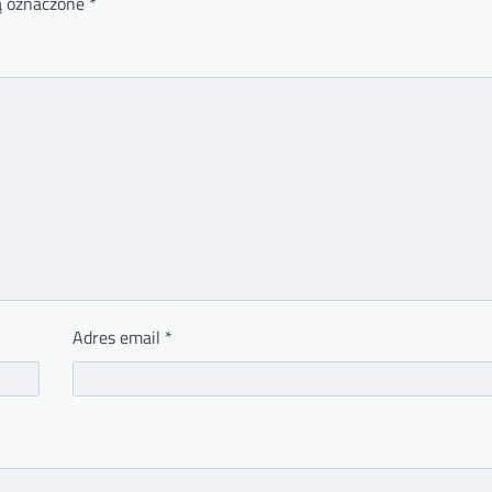
ą oznaczone
*
Adres email
*