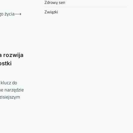
Zdrowy sen
Związki
o życia
⟶
 rozwija
stki
 klucz do
ne narzędzie
zisiejszym